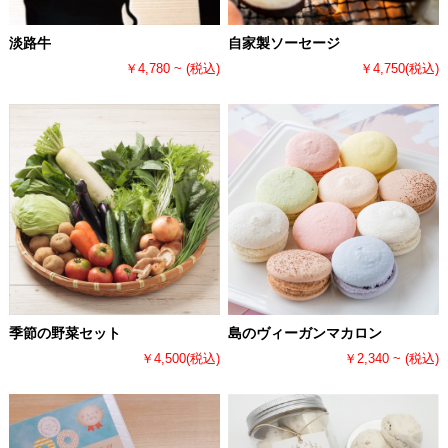
淡路牛
自家製ソーセージ
￥4,780 ~
(税込)
￥4,750
(税込)
季節の野菜セット
島のヴィーガンマカロン
￥4,500
(税込)
￥2,340 ~
(税込)