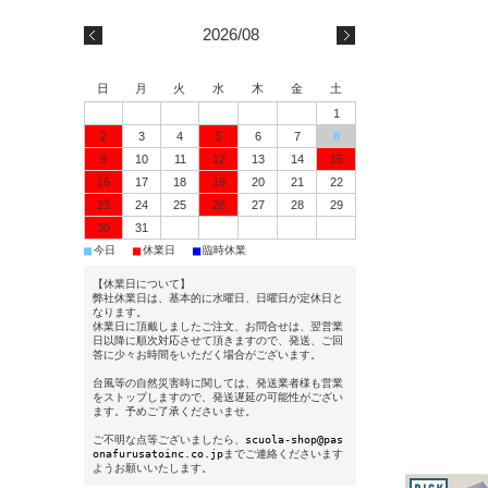
2026/08
日
月
火
水
木
金
土
1
2
3
4
5
6
7
8
9
10
11
12
13
14
15
16
17
18
19
20
21
22
23
24
25
26
27
28
29
30
31
■
■
■
今日
休業日
臨時休業
【休業日について】
弊社休業日は、基本的に水曜日、日曜日が定休日と
なります。
休業日に頂戴しましたご注文、お問合せは、翌営業
日以降に順次対応させて頂きますので、発送、ご回
答に少々お時間をいただく場合がございます。
台風等の自然災害時に関しては、発送業者様も営業
をストップしますので、発送遅延の可能性がござい
ます。予めご了承くださいませ。
ご不明な点等ございましたら、
scuola-shop@pas
onafurusatoinc.co.jp
までご連絡くださいます
ようお願いいたします。