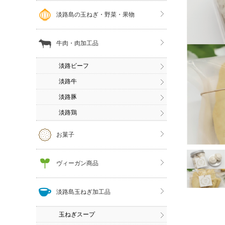
淡路島の玉ねぎ・野菜・果物
牛肉・肉加工品
淡路ビーフ
淡路牛
淡路豚
淡路鶏
お菓子
ヴィーガン商品
淡路島玉ねぎ加工品
玉ねぎスープ