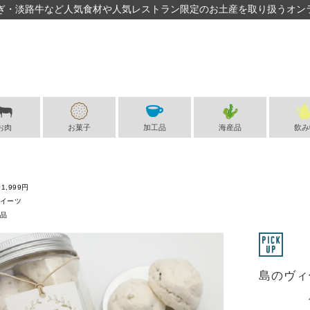
ぎ・淡路牛など人気食材や人気レストラン限定のお土産を取り扱うオン
お肉
お菓子
加工品
海産品
飲み
1,999円
イーツ
品
島のヴィ