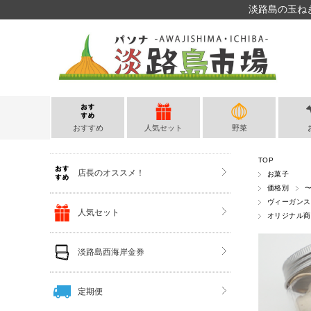
淡路島の玉ね
おすすめ
人気セット
野菜
TOP
店長のオススメ！
お菓子
価格別
〜
ヴィーガンス
人気セット
オリジナル商
淡路島西海岸金券
定期便