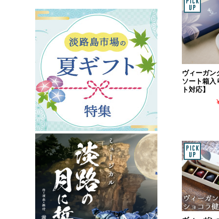
ヴィーガン
ソート箱入
ト対応】