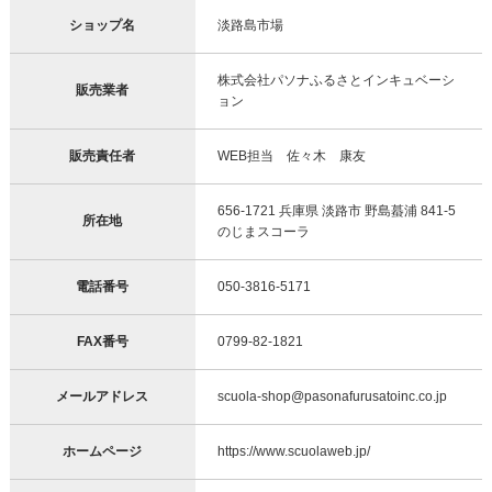
ショップ名
淡路島市場
株式会社パソナふるさとインキュベーシ
販売業者
ョン
販売責任者
WEB担当 佐々木 康友
656-1721 兵庫県 淡路市 野島蟇浦 841-5
所在地
のじまスコーラ
電話番号
050-3816-5171
FAX番号
0799-82-1821
メールアドレス
scuola-shop@pasonafurusatoinc.co.jp
ホームページ
https://www.scuolaweb.jp/