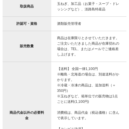
玉ねぎ、加工品（お菓子・スープ・ドレ
取扱商品
ッシングなど）、淡路島特産品
許認可・資格
酒類販売管理者
商品は在庫限りとさせていただきます。
ご注文いただきました商品が在庫切れの
販売数量
場合は、TEL、またはメールでご連絡差
し上げます。
【送料】 全国一律1,100円
※離島・北海道の場合は、別途送料がか
かります。
※冷蔵・冷凍の商品は、追加送料（＋
350円）
※玉ねぎなど、箱単位での販売物は1点
ごとに送料(1,100円)
商品代金以外の必要料
消費税は、商品代金（税込価格）に含ん
金
で表示しています。
【コンビニ決済】