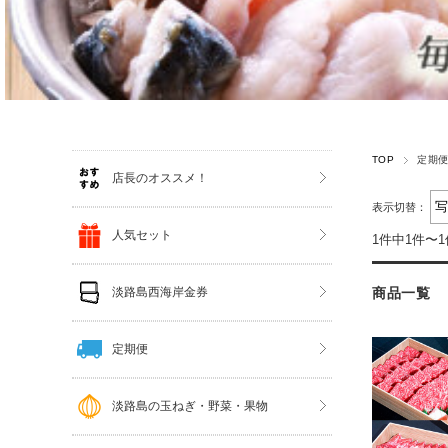
TOP
定期
店長のオススメ！
表示切替：
人気セット
1件中1件〜
淡路島西海岸金券
商品一覧
定期便
淡路島の玉ねぎ・野菜・果物