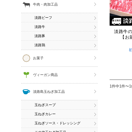
牛肉・肉加工品
淡路ビーフ
淡路牛
淡路牛の
淡路豚
【お
淡路鶏
お菓子
ヴィーガン商品
1件中1件〜
淡路島玉ねぎ加工品
玉ねぎスープ
玉ねぎカレー
玉ねぎソース・ドレッシング