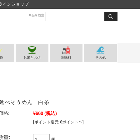
ラインショップ
商品を検索
物
お米とお供
調味料
その他
延べそうめん 白糸
¥660
(税込)
価格:
[ポイント還元 6ポイント〜]
数量:
個