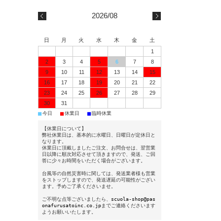
2026/08
日
月
火
水
木
金
土
1
2
3
4
5
6
7
8
9
10
11
12
13
14
15
16
17
18
19
20
21
22
23
24
25
26
27
28
29
30
31
■
■
■
今日
休業日
臨時休業
【休業日について】
弊社休業日は、基本的に水曜日、日曜日が定休日と
なります。
休業日に頂戴しましたご注文、お問合せは、翌営業
日以降に順次対応させて頂きますので、発送、ご回
答に少々お時間をいただく場合がございます。
台風等の自然災害時に関しては、発送業者様も営業
をストップしますので、発送遅延の可能性がござい
ます。予めご了承くださいませ。
ご不明な点等ございましたら、
scuola-shop@pas
onafurusatoinc.co.jp
までご連絡くださいます
ようお願いいたします。