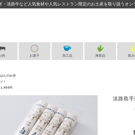
ぎ・淡路牛など人気食材や人気レストラン限定のお土産を取り扱うオン
お肉
お菓子
加工品
海産品
飲み
はんのお供
メ！
1,999円
淡路島手