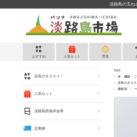
淡路島の玉ね
おすすめ
人気セット
野菜
TOP
店長のオススメ！
米・麺類・ご
店長のオスス
価格別
〜
人気セット
淡路島西海岸金券
定期便