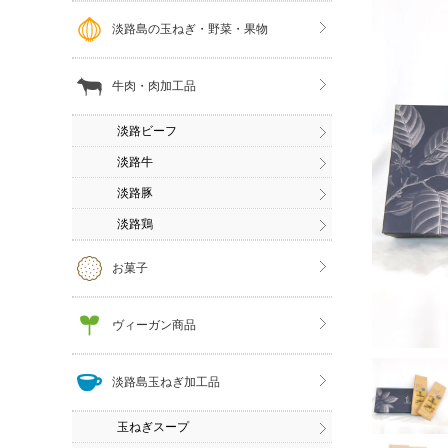
淡路島の玉ねぎ・野菜・果物
牛肉・肉加工品
淡路ビーフ
淡路牛
淡路豚
淡路鶏
お菓子
ヴィーガン商品
淡路島玉ねぎ加工品
玉ねぎスープ