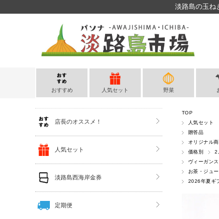
淡路島の玉ね
おすすめ
人気セット
野菜
TOP
店長のオススメ！
人気セット
贈答品
オリジナル商
人気セット
価格別
2
ヴィーガンス
お茶・ジュー
淡路島西海岸金券
2026年夏ギ
定期便