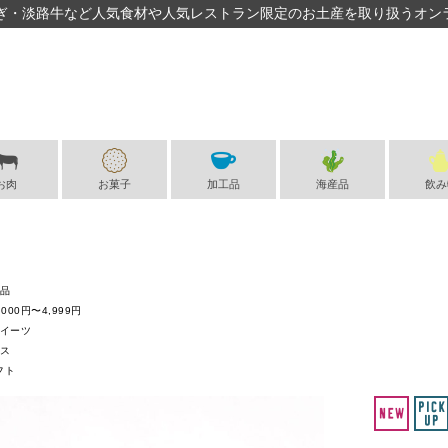
ぎ・淡路牛など人気食材や人気レストラン限定のお土産を取り扱うオン
お肉
お菓子
加工品
海産品
飲み
品
,000円〜4,999円
イーツ
ス
フト