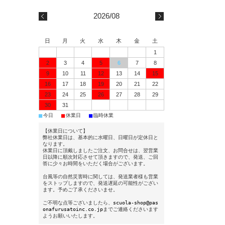
2026/08
日
月
火
水
木
金
土
1
2
3
4
5
6
7
8
9
10
11
12
13
14
15
16
17
18
19
20
21
22
23
24
25
26
27
28
29
30
31
■
■
■
今日
休業日
臨時休業
【休業日について】
弊社休業日は、基本的に水曜日、日曜日が定休日と
なります。
休業日に頂戴しましたご注文、お問合せは、翌営業
日以降に順次対応させて頂きますので、発送、ご回
答に少々お時間をいただく場合がございます。
台風等の自然災害時に関しては、発送業者様も営業
をストップしますので、発送遅延の可能性がござい
ます。予めご了承くださいませ。
ご不明な点等ございましたら、
scuola-shop@pas
onafurusatoinc.co.jp
までご連絡くださいます
ようお願いいたします。