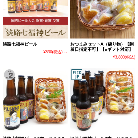
淡路七福神ビール
おつまみセットA（練り物）【到
着日指定不可】【eギフト対応】
¥830
(税込)
～
¥3,800
(税込)