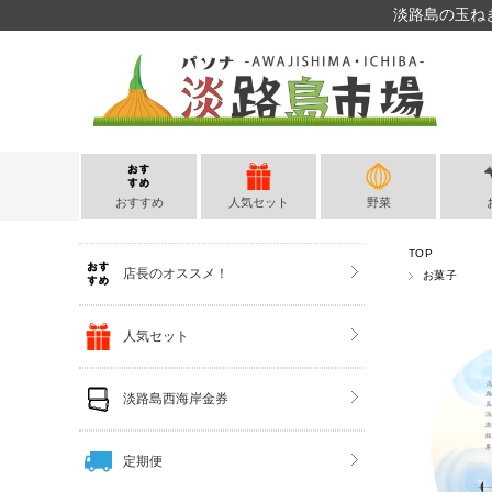
淡路島の玉ね
おすすめ
人気セット
野菜
TOP
店長のオススメ！
お菓子
人気セット
淡路島西海岸金券
定期便