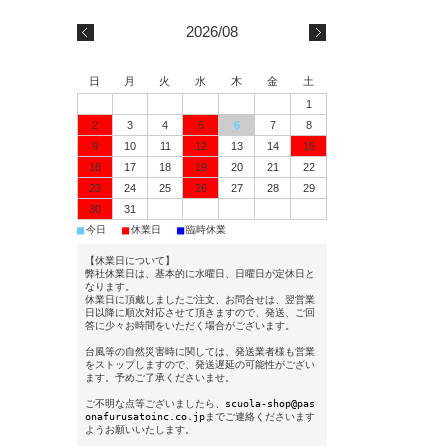
2026/08
日
月
火
水
木
金
土
1
2
3
4
5
6
7
8
9
10
11
12
13
14
15
16
17
18
19
20
21
22
23
24
25
26
27
28
29
30
31
■
■
■
今日
休業日
臨時休業
【休業日について】
弊社休業日は、基本的に水曜日、日曜日が定休日と
なります。
休業日に頂戴しましたご注文、お問合せは、翌営業
日以降に順次対応させて頂きますので、発送、ご回
答に少々お時間をいただく場合がございます。
台風等の自然災害時に関しては、発送業者様も営業
をストップしますので、発送遅延の可能性がござい
ます。予めご了承くださいませ。
ご不明な点等ございましたら、
scuola-shop@pas
onafurusatoinc.co.jp
までご連絡くださいます
ようお願いいたします。