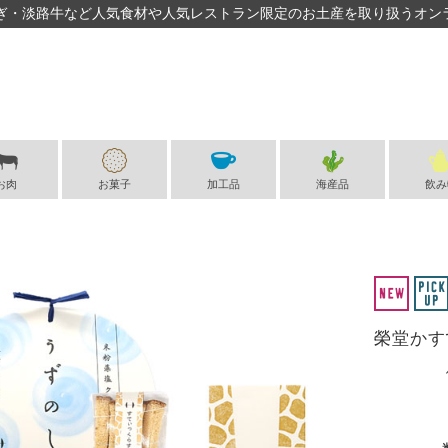
ぎ・淡路牛など人気食材や人気レストラン限定のお土産を取り扱うオン
お肉
お菓子
加工品
海産品
飲み
榮堂かす