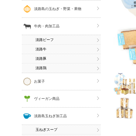
淡路島の玉ねぎ・野菜・果物
牛肉・肉加工品
淡路ビーフ
淡路牛
淡路豚
淡路鶏
お菓子
ヴィーガン商品
淡路島玉ねぎ加工品
玉ねぎスープ