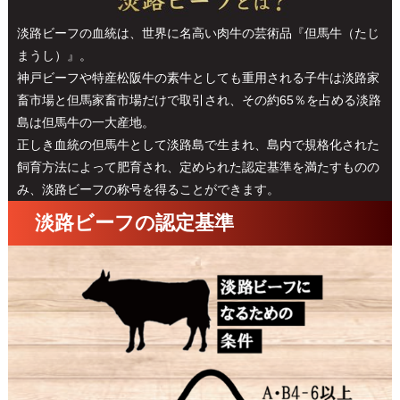
淡路ビーフの血統は、世界に名高い肉牛の芸術品『但馬牛（たじ
まうし）』。
神戸ビーフや特産松阪牛の素牛としても重用される子牛は淡路家
畜市場と但馬家畜市場だけで取引され、その約65％を占める淡路
島は但馬牛の一大産地。
正しき血統の但馬牛として淡路島で生まれ、島内で規格化された
飼育方法によって肥育され、定められた認定基準を満たすものの
み、淡路ビーフの称号を得ることができます。
淡路ビーフの認定基準