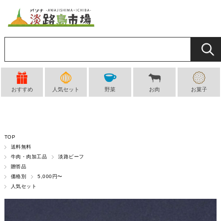
おすすめ
人気セット
野菜
お肉
お菓子
TOP
送料無料
牛肉・肉加工品
淡路ビーフ
贈答品
価格別
5,000円〜
人気セット