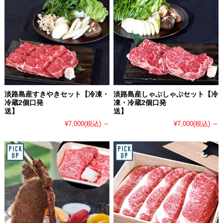
淡路島産すきやきセット【冷凍・
淡路島産しゃぶしゃぶセット【冷
冷蔵2個口発
凍・冷蔵2個口発
送】
送】
¥7,000
(税込)
～
¥7,000
(税込)
～