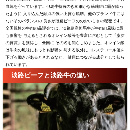
血統を守っています。但馬牛特有のきめ細かな筋繊維に霜が降っ
たように 入り込んだ融点の低い上質な脂肪。他のブランド牛には
ないそのバランスの 良さが淡路ビーフののおいしさの秘密です。
全国規模の牛肉の品評会では、淡路島産但馬牛が牛肉の風味に最
も影響を 与えるとされるオレイン酸等を豊富に含むとして『脂肪
の質賞』を獲得し、全国に その名を知らしめました。オレイン酸
は牛肉の風味にもっとも影響を 与える以外にコレステロール値を
下げる働きがあるとされるなど、 健康につながる成分として知ら
れています。
淡路ビーフと淡路牛の違い