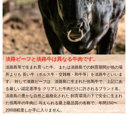
淡路ビーフと淡路牛は異なる牛肉です。
淡路島等で生まれ育った牛。 または淡路島での飼育期間が他の場
所よりも 長い牛（ホルス牛・交雑種・和牛等）を淡路牛といいま
す。 対して淡路ビーフは、淡路島に生まれた但馬牛で、上記にあ
る厳しい認定基準を クリアした牛肉だけに許されるブランド名。
淡路島の豊かな自然と規格化された 飼育環境の下で安全に生まれ
た但馬牛の牛肉に 与えられる最上級品質の名称で、年間150〜
200頭程度しか手に入りません。