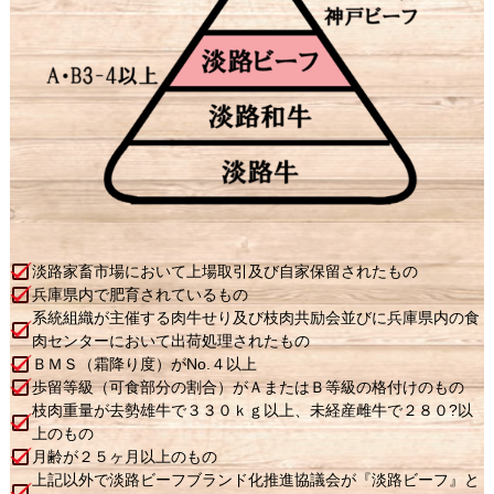
淡路家畜市場において上場取引及び自家保留されたもの
兵庫県内で肥育されているもの
系統組織が主催する肉牛せり及び枝肉共励会並びに兵庫県内の食
肉センターにおいて出荷処理されたもの
ＢＭＳ（霜降り度）がNo.４以上
歩留等級（可食部分の割合）がＡまたはＢ等級の格付けのもの
枝肉重量が去勢雄牛で３３０ｋｇ以上、未経産雌牛で２８０?以
上のもの
月齢が２５ヶ月以上のもの
上記以外で淡路ビーフブランド化推進協議会が『淡路ビーフ』と