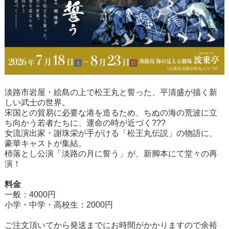
淡路市岩屋・絵島の上で松王丸と誓った、平清盛が描く新
しい武士の世界。
宋国との貿易に必要な港を造るため、ちぬの海の荒波に立
ち向かう若者たちに、運命の時が近づく???
女流演出家・謝珠栄が手がける「松王丸伝説」の物語に、
豪華キャストが集結。
杮落とし公演「淡路の月に誓う」が、新脚本にて堂々の再
演！
料金
一般：4000円
小学・中学・高校生：2000円
ご注文頂いてから発送までにお時間がかかりますので余裕